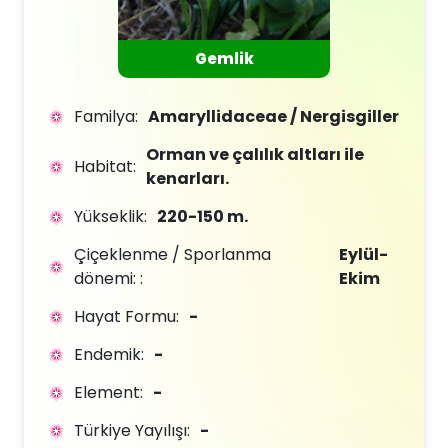
Gemlik
Familya:
Amaryllidaceae / Nergisgiller
Orman ve çalılık altları ile
Habitat:
kenarları.
Yükseklik:
220-150 m.
Çiçeklenme / Sporlanma
Eylül-
dönemi: :
Ekim
Hayat Formu:
-
Endemik:
-
Element:
-
Türkiye Yayılışı:
-