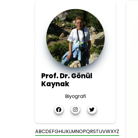
Prof. Dr. Gönül
Kaynak
Biyografi
A
B
C
D
E
F
G
H
I
J
K
L
M
N
O
P
Q
R
S
T
U
V
W
X
Y
Z