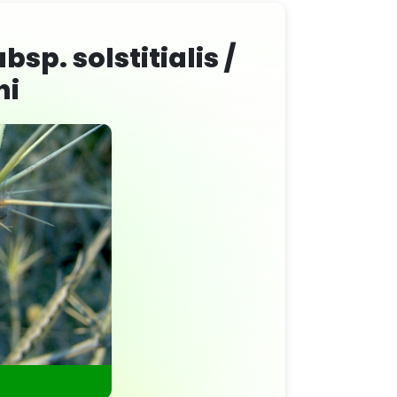
bsp. solstitialis /
ni