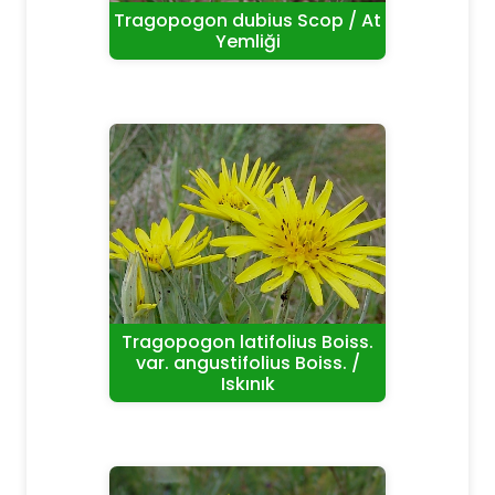
Tragopogon dubius Scop / At
Yemliği
Tragopogon latifolius Boiss.
var. angustifolius Boiss. /
Iskınık