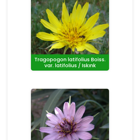
Tragopogon latifolius Boiss.
var. latifolius / Iskınk