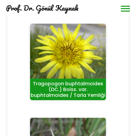
Prof. Dr. Gönül Kaynak
Tragopogon buphtalmoides
(DC.) Boiss. var.
buphtalmoides / Tarla Yemliği