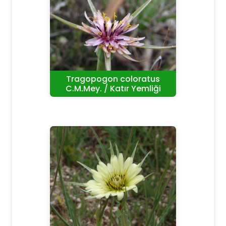
Tragopogon coloratus
C.M.Mey. / Katır Yemliği