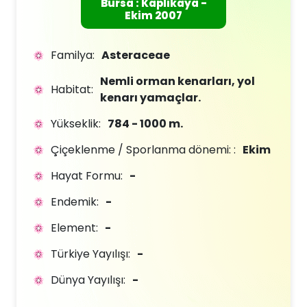
Bursa : Kaplıkaya -
Ekim 2007
Familya:
Asteraceae
Nemli orman kenarları, yol
Habitat:
kenarı yamaçlar.
Yükseklik:
784 - 1000 m.
Çiçeklenme / Sporlanma dönemi: :
Ekim
Hayat Formu:
-
Endemik:
-
Element:
-
Türkiye Yayılışı:
-
Dünya Yayılışı:
-