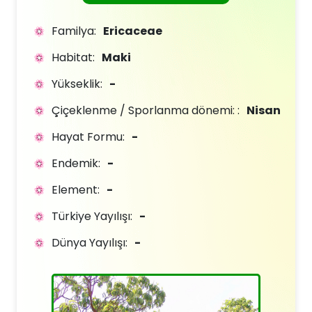
Familya:
Ericaceae
Habitat:
Maki
Yükseklik:
-
Çiçeklenme / Sporlanma dönemi: :
Nisan
Hayat Formu:
-
Endemik:
-
Element:
-
Türkiye Yayılışı:
-
Dünya Yayılışı:
-