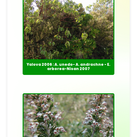
Yalova 2006 : A. unedo- A. andrachne - E.
arborea-Nisan 2007