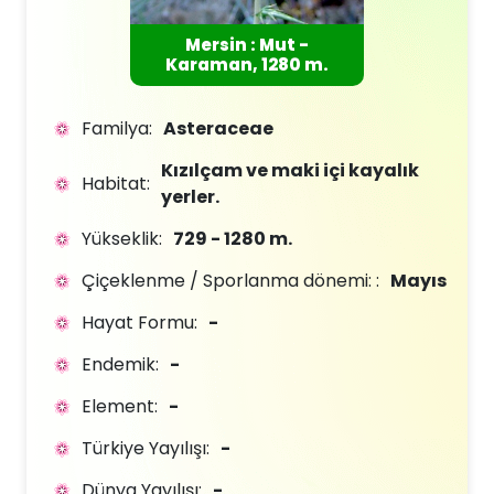
Mersin : Mut -
Karaman, 1280 m.
Familya:
Asteraceae
Kızılçam ve maki içi kayalık
Habitat:
yerler.
Yükseklik:
729 - 1280 m.
Çiçeklenme / Sporlanma dönemi: :
Mayıs
Hayat Formu:
-
Endemik:
-
Element:
-
Türkiye Yayılışı:
-
Dünya Yayılışı:
-