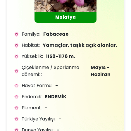
Malatya
Familya:
Fabaceae
Habitat:
Yamaçlar, taşlık açık alanlar.
Yükseklik:
1150-1176 m.
Çiçeklenme / Sporlanma
Mayıs -
dönemi: :
Haziran
Hayat Formu:
-
Endemik:
ENDEMİK
Element:
-
Türkiye Yayılışı:
-
Dünya Yayılışı:
-