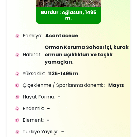
Burdur : Ağlasun, 1495
m.
Familya:
Acantaceae
Orman Koruma Sahası içi, kurak
Habitat:
orman açıklıkları ve taşlık
yamaçları.
Yükseklik:
1135-1495 m.
Çiçeklenme / Sporlanma dönemi: :
Mayıs
Hayat Formu:
-
Endemik:
-
Element:
-
Türkiye Yayılışı:
-