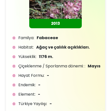
2013
Familya:
Fabaceae
Habitat:
Ağaç ve çalılık açıklıkları.
Yükseklik:
1176 m.
Çiçeklenme / Sporlanma dönemi: :
Mayıs
Hayat Formu:
-
Endemik:
-
Element:
-
Türkiye Yayılışı:
-