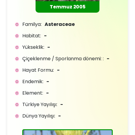
Temmuz 2005
Familya:
Asteraceae
Habitat:
-
Yükseklik:
-
Çiçeklenme / Sporlanma dönemi: :
-
Hayat Formu:
-
Endemik:
-
Element:
-
Türkiye Yayılışı:
-
Dünya Yayılışı:
-