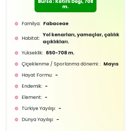
Bursa : Katırlı Dağı, 708
m.
Familya:
Fabaceae
Yol kenarları, yamaçlar, çalılık
Habitat:
açıklıkları.
Yükseklik:
650-708 m.
Çiçeklenme / Sporlanma dönemi: :
Mayıs
Hayat Formu:
-
Endemik:
-
Element:
-
Türkiye Yayılışı:
-
Dünya Yayılışı:
-