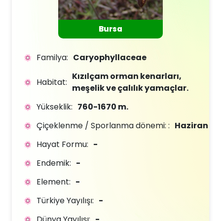
Bursa
Familya:
Caryophyllaceae
Kızılçam orman kenarları,
Habitat:
meşelik ve çalılık yamaçlar.
Yükseklik:
760-1670 m.
Çiçeklenme / Sporlanma dönemi: :
Haziran
Hayat Formu:
-
Endemik:
-
Element:
-
Türkiye Yayılışı:
-
Dünya Yayılışı:
-