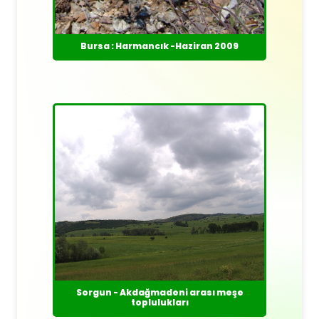
Bursa : Harmancık -Haziran 2009
Sorgun - Akdağmadeni arası meşe
toplulukları