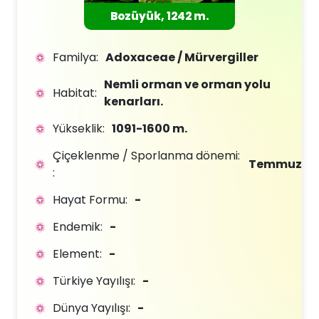
Bozüyük, 1242 m.
Familya:
Adoxaceae / Mürvergiller
Nemli orman ve orman yolu
Habitat:
kenarları.
Yükseklik:
1091-1600 m.
Çiçeklenme / Sporlanma dönemi:
Temmuz
:
Hayat Formu:
-
Endemik:
-
Element:
-
Türkiye Yayılışı:
-
Dünya Yayılışı:
-