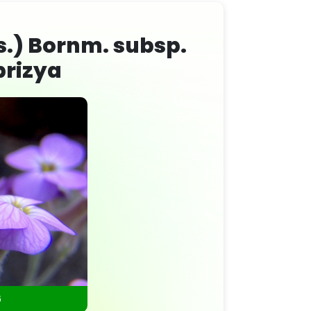
s.) Bornm. subsp.
brizya
6