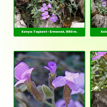
Konya :Taşkent - Ermenek, 1650 m.
Kele