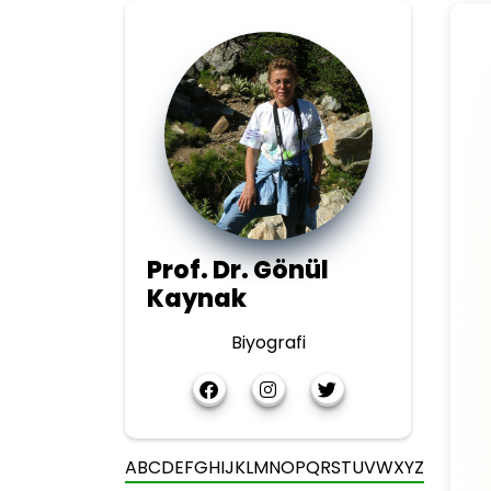
Prof. Dr. Gönül
Kaynak
Biyografi
A
B
C
D
E
F
G
H
I
J
K
L
M
N
O
P
Q
R
S
T
U
V
W
X
Y
Z