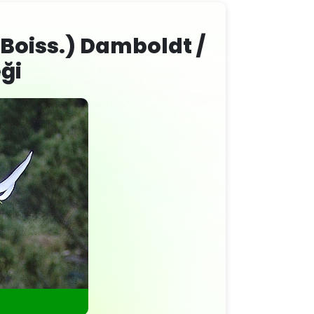
oiss.) Damboldt /
ği