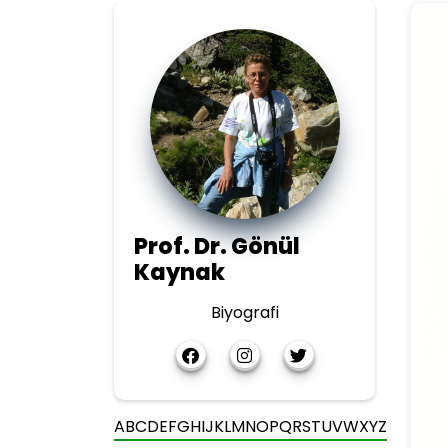
Prof. Dr. Gönül
Kaynak
Biyografi
A
B
C
D
E
F
G
H
I
J
K
L
M
N
O
P
Q
R
S
T
U
V
W
X
Y
Z