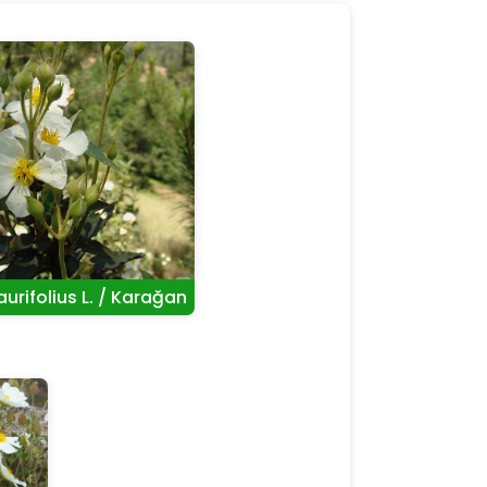
aurifolius L. / Karağan