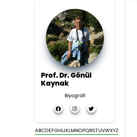
Prof. Dr. Gönül
Kaynak
Biyografi
A
B
C
D
E
F
G
H
I
J
K
L
M
N
O
P
Q
R
S
T
U
V
W
X
Y
Z