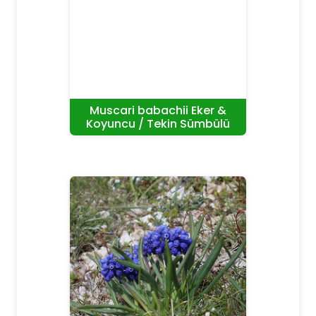
Muscari babachii Eker &
Koyuncu / Tekin Sümbülü