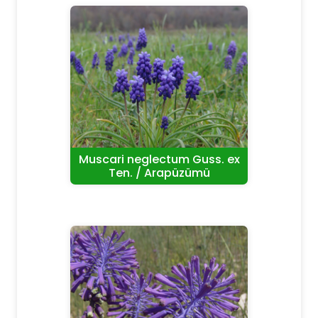
Muscari neglectum Guss. ex
Ten. / Arapüzümü