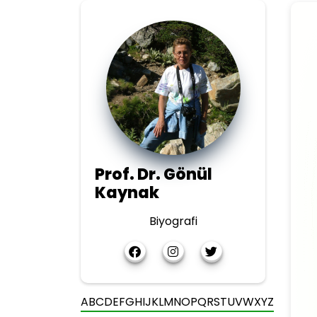
Prof. Dr. Gönül
Kaynak
Biyografi
A
B
C
D
E
F
G
H
I
J
K
L
M
N
O
P
Q
R
S
T
U
V
W
X
Y
Z