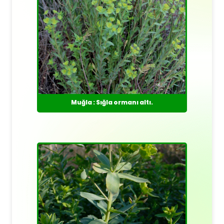
Muğla : Sığla ormanı altı.