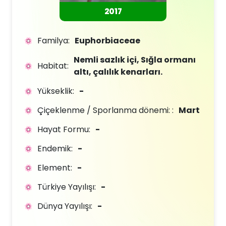
2017
Familya:
Euphorbiaceae
Nemli sazlık içi, Sığla ormanı
Habitat:
altı, çalılık kenarları.
Yükseklik:
-
Çiçeklenme / Sporlanma dönemi: :
Mart
Hayat Formu:
-
Endemik:
-
Element:
-
Türkiye Yayılışı:
-
Dünya Yayılışı:
-