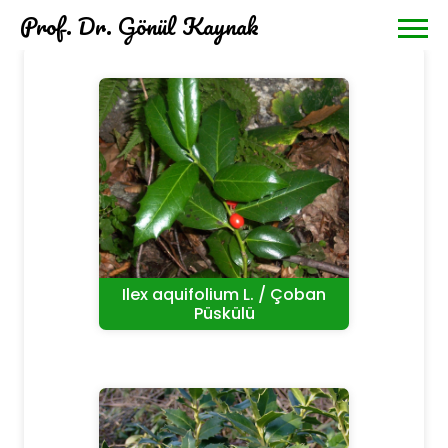
Prof. Dr. Gönül Kaynak
Ilex aquifolium L. / Çoban
Püskülü