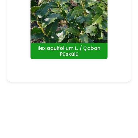
Ilex aquifolium L. / Çoban
Püskülü