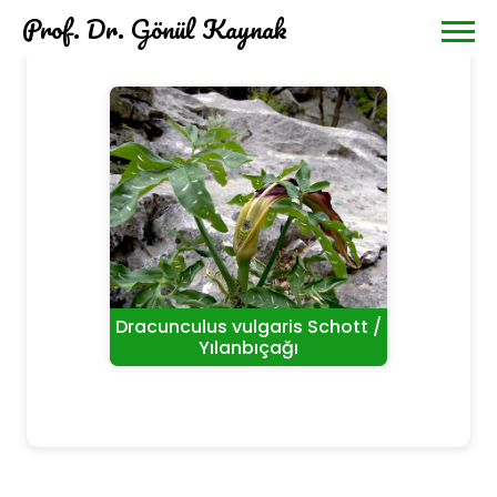
Prof. Dr. Gönül Kaynak
Dracunculus vulgaris Schott /
Yılanbıçağı