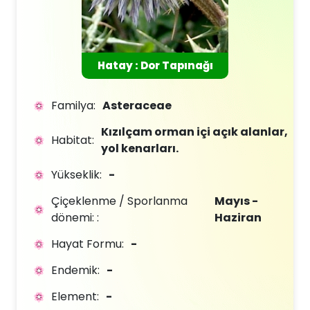
Hatay : Dor Tapınağı
Familya:
Asteraceae
Kızılçam orman içi açık alanlar,
Habitat:
yol kenarları.
Yükseklik:
-
Çiçeklenme / Sporlanma
Mayıs -
dönemi: :
Haziran
Hayat Formu:
-
Endemik:
-
Element:
-