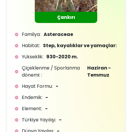
Çankırı
Familya:
Asteraceae
Habitat:
Step, kayalıklar ve yamaçlar:
Yükseklik:
930-2020 m.
Çiçeklenme / Sporlanma
Haziran -
dönemi: :
Temmuz
Hayat Formu:
-
Endemik:
-
Element:
-
Türkiye Yayılışı:
-
Dünya Yayılışı:
-