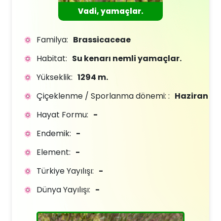
Vadi, yamaçlar.
Familya:
Brassicaceae
Habitat:
Su kenarı nemli yamaçlar.
Yükseklik:
1294 m.
Çiçeklenme / Sporlanma dönemi: :
Haziran
Hayat Formu:
-
Endemik:
-
Element:
-
Türkiye Yayılışı:
-
Dünya Yayılışı:
-