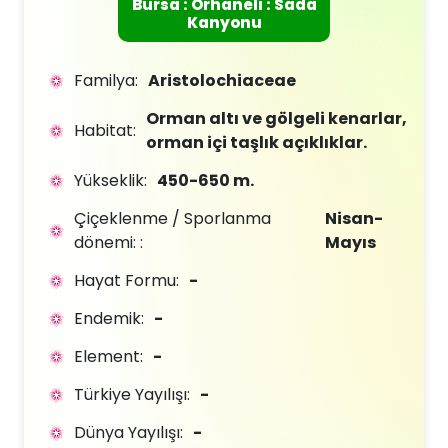
Bursa : Orhaneli : Sada
Kanyonu
Familya:
Aristolochiaceae
Orman altı ve gölgeli kenarlar,
Habitat:
orman içi taşlık açıklıklar.
Yükseklik:
450-650 m.
Çiçeklenme / Sporlanma
Nisan-
dönemi: :
Mayıs
Hayat Formu:
-
Endemik:
-
Element:
-
Türkiye Yayılışı:
-
Dünya Yayılışı:
-