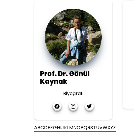
Prof. Dr. Gönül
Kaynak
Biyografi
A
B
C
D
E
F
G
H
I
J
K
L
M
N
O
P
Q
R
S
T
U
V
W
X
Y
Z