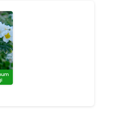
imum
i