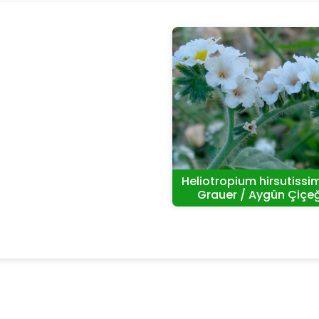
Heliotropium hirsutiss
Grauer / Aygün Çiçeğ