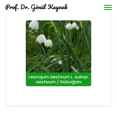
Prof. Dr. Gönül Kaynak
Leucojum aestivum L. subsp.
aestivum / Gülsoğanı